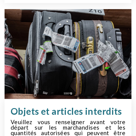
Air France
Bamako
AF520
17H05
Brussels Airlines
Bruxelles/Dakar
SN 205
18H35
Air Sénégal
Objets et articles interdits
Dakar
Veuillez vous renseigner avant votre
HC 209
départ sur les marchandises et les
quantités autorisées qui peuvent être
18H45