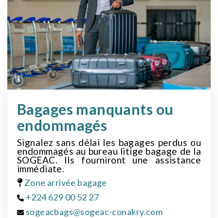
HF 729
16H10
Ethiopian
Addis-Abeba/Abidjan
ET 935
Bagages manquants ou
16H30
endommagés
Signalez sans délai les bagages perdus ou
Asky Airlines
endommagés au bureau litige bagage de la
SOGEAC. Ils fourniront une assistance
Bamako
immédiate.
KP 016
Zone arrivée bagage
17H55
+224 629 00 52 27
sogeacbags@sogeac-conakry.com