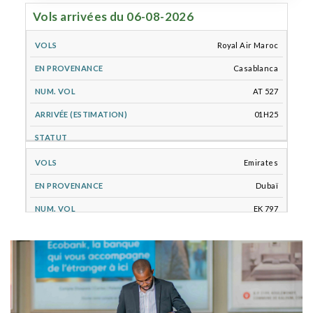
Vols arrivées du 06-08-2026
EN
NUM.
ARRIVÉE
Royal Air Maroc
VOLS
STATUT
PROVENANCE
VOL
(ESTIMATION)
Casablanca
AT 527
01H25
Emirates
Dubaï
EK 797
13H40
Air Côte d'Ivoire
Abidjan/Monrovia