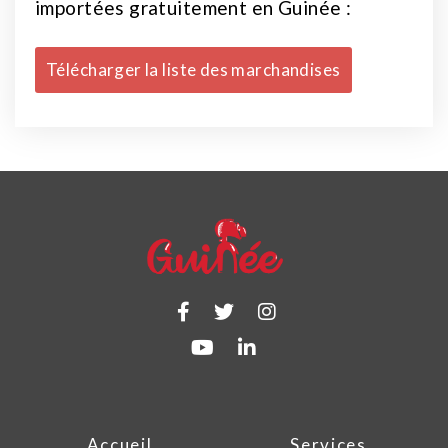
importées gratuitement en Guinée :
Télécharger la liste des marchandises
Tunisisair
Tunis
TU 841
20H00
Air France
Paris/FNA
AF 596
20H15
Accueil
Services