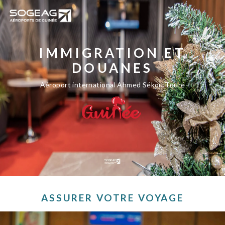
IMMIGRATION ET
DOUANES
Aéroport international Ahmed Sékou Touré
ASSURER VOTRE VOYAGE